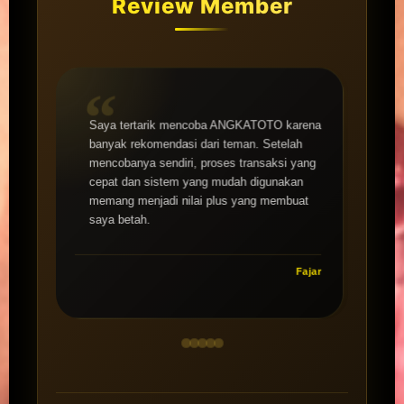
Review Member
Saya tertarik mencoba ANGKATOTO karena
Yang paling saya suka dari ANGKATOTO
banyak rekomendasi dari teman. Setelah
adalah update informasi yang konsisten
mencobanya sendiri, proses transaksi yang
setiap hari. Ditambah lagi tampilannya
cepat dan sistem yang mudah digunakan
sederhana sehingga mudah dipahami
memang menjadi nilai plus yang membuat
bahkan oleh pemain yang masih baru.
saya betah.
Bimo
Fajar