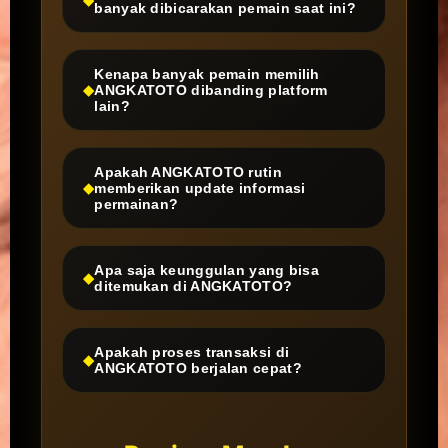
banyak dibicarakan pemain saat ini?
Kenapa banyak pemain memilih
ANGKATOTO dibanding platform
lain?
Apakah ANGKATOTO rutin
memberikan update informasi
permainan?
Apa saja keunggulan yang bisa
ditemukan di ANGKATOTO?
Apakah proses transaksi di
ANGKATOTO berjalan cepat?