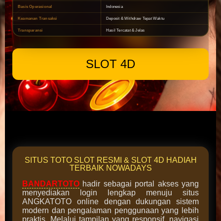
Basis Operasional
Indonesia
Keamanan Transaksi
Deposit & Withdraw Tepat Waktu
Transparansi
Hasil Tercatat & Jelas
SLOT 4D
SITUS TOTO SLOT RESMI & SLOT 4D HADIAH
TERBAIK NOWADAYS
BANDARTOTO
hadir sebagai portal akses yang
menyediakan login lengkap menuju situs
ANGKATOTO online dengan dukungan sistem
modern dan pengalaman penggunaan yang lebih
praktis. Melalui tampilan yang responsif, navigasi