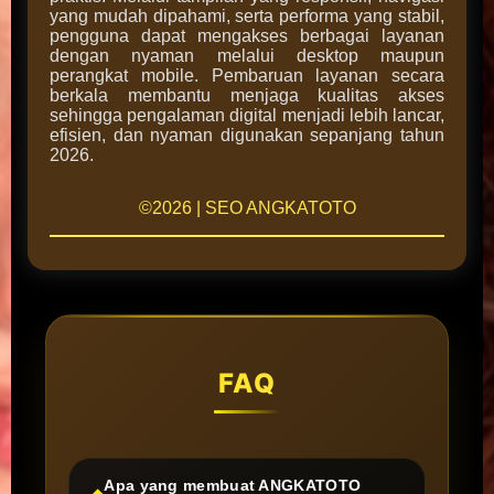
yang mudah dipahami, serta performa yang stabil,
pengguna dapat mengakses berbagai layanan
dengan nyaman melalui desktop maupun
perangkat mobile. Pembaruan layanan secara
berkala membantu menjaga kualitas akses
sehingga pengalaman digital menjadi lebih lancar,
efisien, dan nyaman digunakan sepanjang tahun
2026.
©2026 | SEO ANGKATOTO
FAQ
Apa yang membuat ANGKATOTO