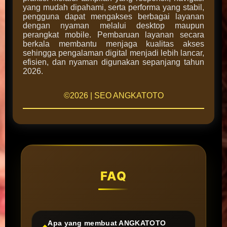
yang mudah dipahami, serta performa yang stabil,
pengguna dapat mengakses berbagai layanan
dengan nyaman melalui desktop maupun
perangkat mobile. Pembaruan layanan secara
berkala membantu menjaga kualitas akses
sehingga pengalaman digital menjadi lebih lancar,
efisien, dan nyaman digunakan sepanjang tahun
2026.
©2026 | SEO ANGKATOTO
FAQ
Apa yang membuat ANGKATOTO