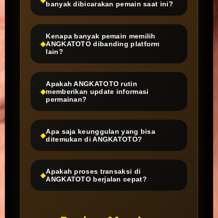
banyak dibicarakan pemain saat ini?
Kenapa banyak pemain memilih
ANGKATOTO dibanding platform
lain?
Apakah ANGKATOTO rutin
memberikan update informasi
permainan?
Apa saja keunggulan yang bisa
ditemukan di ANGKATOTO?
Apakah proses transaksi di
ANGKATOTO berjalan cepat?