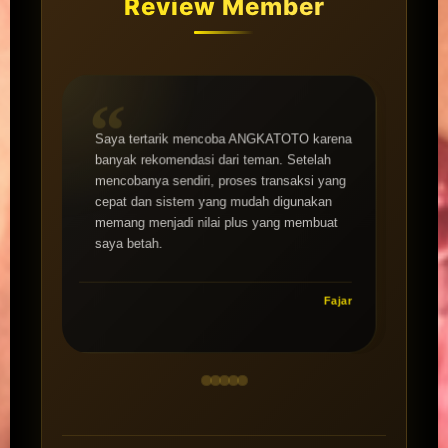
Review Member
Saya tertarik mencoba ANGKATOTO karena
Yang paling saya suka dari ANGKATOTO
banyak rekomendasi dari teman. Setelah
adalah update informasi yang konsisten
mencobanya sendiri, proses transaksi yang
setiap hari. Ditambah lagi tampilannya
cepat dan sistem yang mudah digunakan
sederhana sehingga mudah dipahami
memang menjadi nilai plus yang membuat
bahkan oleh pemain yang masih baru.
saya betah.
Bimo
Fajar