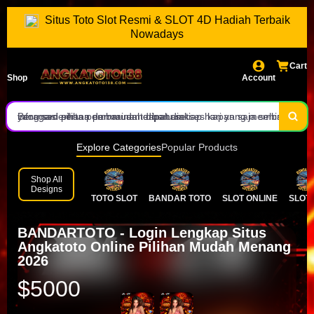
pilihan terbaik, tetapi ANGKATOTO hadir dengan fokus pada
ANGKATOTO menawarkan sistem pendaftaran yang praktis
Situs Toto Slot Resmi & SLOT 4D Hadiah Terbaik
kenyamanan pengguna melalui layanan yang responsif dan
sehingga pengguna bisa langsung bergabung tanpa harus
Setiap transaksi diproses secara efisien untuk memberikan
Nowadays
proses yang berjalan cepat.
melewati tahapan yang membingungkan atau memakan waktu
pengalaman yang lebih nyaman bagi pengguna yang
Melalui satu akun, pengguna dapat menjelajahi berbagai pilihan
Cart
Shop
Account
lama.
mengutamakan kecepatan dan kemudahan akses.
permainan yang tersedia dalam satu platform dengan tampilan
Salah satu keunggulan ANGKATOTO adalah tersedianya
yang sederhana dan mudah dipahami.
informasi serta pembaruan terbaru setiap hari yang membantu
Beragam pilihan permainan dapat diakses kapan saja sehingga
pengguna mengikuti perkembangan dan tren yang sedang
pengguna memiliki lebih banyak alternatif sesuai preferensi dan
Tampilan platform dirancang responsif sehingga tetap nyaman
Explore Categories
Popular Products
populer.
strategi masing-masing.
digunakan melalui perangkat mobile maupun desktop tanpa
Didukung sistem yang stabil dan navigasi yang sederhana,
Shop All
Designs
TOTO SLOT
BANDAR TOTO
SLOT ONLINE
SLOT 
mengurangi kualitas pengalaman pengguna.
ANGKATOTO memberikan kemudahan bagi pengguna baru
Tim layanan pelanggan siap memberikan bantuan dengan
maupun pengguna yang sudah berpengalaman.
respon yang cepat sehingga setiap pertanyaan atau kendala
Bagi yang mencari platform dengan layanan cepat, akses
BANDARTOTO - Login Lengkap Situs
Angkatoto Online Pilihan Mudah Menang
dapat ditangani dengan lebih efektif.
mudah, dan pembaruan informasi harian yang konsisten,
2026
$5000
ANGKATOTO menjadi salah satu pilihan yang banyak
diperbincangkan saat ini.