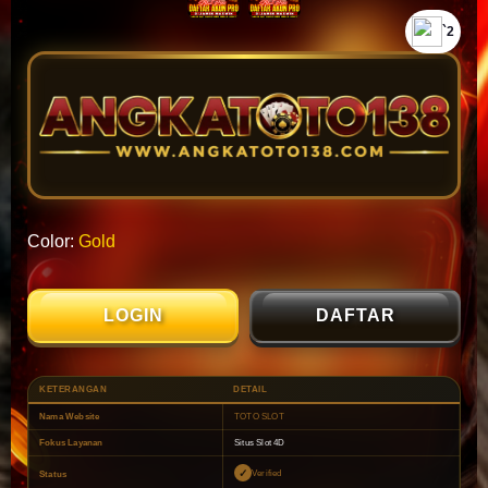
`2
Color:
Gold
LOGIN
DAFTAR
KETERANGAN
DETAIL
Nama Website
TOTO SLOT
Fokus Layanan
Situs Slot 4D
Verified
Status