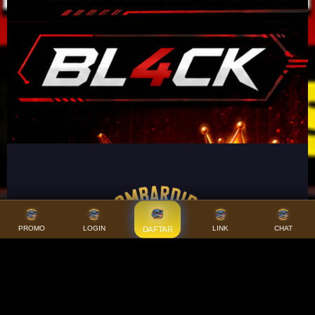
PROMO
LOGIN
LINK
CHAT
DAFTAR