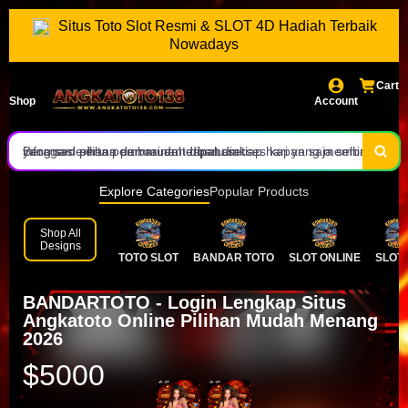
pilihan terbaik, tetapi ANGKATOTO hadir dengan fokus pada
ANGKATOTO menawarkan sistem pendaftaran yang praktis
Situs Toto Slot Resmi & SLOT 4D Hadiah Terbaik
kenyamanan pengguna melalui layanan yang responsif dan
sehingga pengguna bisa langsung bergabung tanpa harus
Setiap transaksi diproses secara efisien untuk memberikan
Nowadays
proses yang berjalan cepat.
melewati tahapan yang membingungkan atau memakan waktu
pengalaman yang lebih nyaman bagi pengguna yang
Melalui satu akun, pengguna dapat menjelajahi berbagai pilihan
Cart
Shop
Account
lama.
mengutamakan kecepatan dan kemudahan akses.
permainan yang tersedia dalam satu platform dengan tampilan
Salah satu keunggulan ANGKATOTO adalah tersedianya
yang sederhana dan mudah dipahami.
informasi serta pembaruan terbaru setiap hari yang membantu
Beragam pilihan permainan dapat diakses kapan saja sehingga
pengguna mengikuti perkembangan dan tren yang sedang
pengguna memiliki lebih banyak alternatif sesuai preferensi dan
Tampilan platform dirancang responsif sehingga tetap nyaman
Explore Categories
Popular Products
populer.
strategi masing-masing.
digunakan melalui perangkat mobile maupun desktop tanpa
Didukung sistem yang stabil dan navigasi yang sederhana,
Shop All
Designs
TOTO SLOT
BANDAR TOTO
SLOT ONLINE
SLOT 
mengurangi kualitas pengalaman pengguna.
ANGKATOTO memberikan kemudahan bagi pengguna baru
Tim layanan pelanggan siap memberikan bantuan dengan
maupun pengguna yang sudah berpengalaman.
respon yang cepat sehingga setiap pertanyaan atau kendala
Bagi yang mencari platform dengan layanan cepat, akses
BANDARTOTO - Login Lengkap Situs
Angkatoto Online Pilihan Mudah Menang
dapat ditangani dengan lebih efektif.
mudah, dan pembaruan informasi harian yang konsisten,
2026
$5000
ANGKATOTO menjadi salah satu pilihan yang banyak
diperbincangkan saat ini.