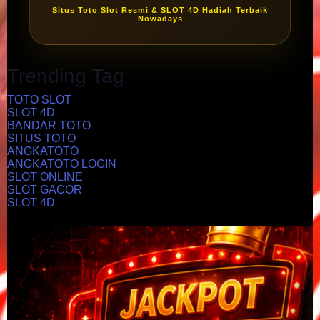
Situs Toto Slot Resmi & SLOT 4D Hadiah Terbaik
Nowadays
Trending Tag
TOTO SLOT
SLOT 4D
BANDAR TOTO
SITUS TOTO
ANGKATOTO
ANGKATOTO LOGIN
SLOT ONLINE
SLOT GACOR
SLOT 4D