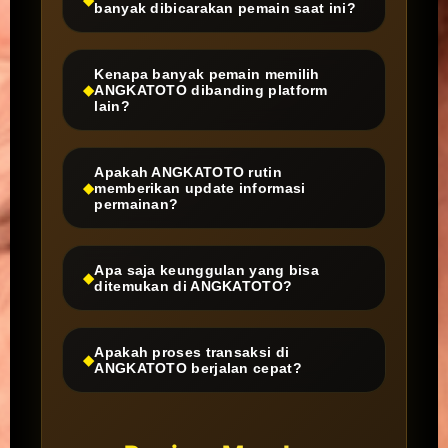
banyak dibicarakan pemain saat ini?
Kenapa banyak pemain memilih
ANGKATOTO dibanding platform
lain?
Apakah ANGKATOTO rutin
memberikan update informasi
permainan?
Apa saja keunggulan yang bisa
ditemukan di ANGKATOTO?
Apakah proses transaksi di
ANGKATOTO berjalan cepat?