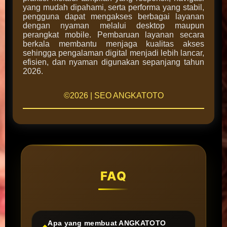
yang mudah dipahami, serta performa yang stabil,
pengguna dapat mengakses berbagai layanan
dengan nyaman melalui desktop maupun
perangkat mobile. Pembaruan layanan secara
berkala membantu menjaga kualitas akses
sehingga pengalaman digital menjadi lebih lancar,
efisien, dan nyaman digunakan sepanjang tahun
2026.
©2026 | SEO ANGKATOTO
FAQ
Apa yang membuat ANGKATOTO