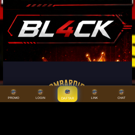
PROMO
LOGIN
LINK
CHAT
DAFTAR