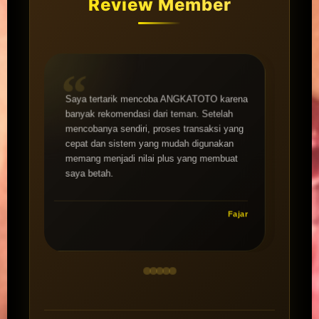
Review Member
Yang paling saya suka dari ANGKATOTO
adalah update informasi yang konsisten
setiap hari. Ditambah lagi tampilannya
sederhana sehingga mudah dipahami
bahkan oleh pemain yang masih baru.
Bimo