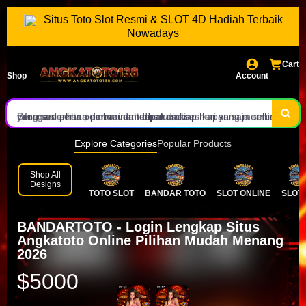
pilihan terbaik, tetapi ANGKATOTO hadir dengan fokus pada
ANGKATOTO menawarkan sistem pendaftaran yang praktis
Situs Toto Slot Resmi & SLOT 4D Hadiah Terbaik
kenyamanan pengguna melalui layanan yang responsif dan
sehingga pengguna bisa langsung bergabung tanpa harus
Setiap transaksi diproses secara efisien untuk memberikan
Nowadays
proses yang berjalan cepat.
melewati tahapan yang membingungkan atau memakan waktu
pengalaman yang lebih nyaman bagi pengguna yang
Melalui satu akun, pengguna dapat menjelajahi berbagai pilihan
Cart
Shop
Account
lama.
mengutamakan kecepatan dan kemudahan akses.
permainan yang tersedia dalam satu platform dengan tampilan
Salah satu keunggulan ANGKATOTO adalah tersedianya
yang sederhana dan mudah dipahami.
informasi serta pembaruan terbaru setiap hari yang membantu
Beragam pilihan permainan dapat diakses kapan saja sehingga
pengguna mengikuti perkembangan dan tren yang sedang
pengguna memiliki lebih banyak alternatif sesuai preferensi dan
Tampilan platform dirancang responsif sehingga tetap nyaman
Explore Categories
Popular Products
populer.
strategi masing-masing.
digunakan melalui perangkat mobile maupun desktop tanpa
Didukung sistem yang stabil dan navigasi yang sederhana,
Shop All
Designs
TOTO SLOT
BANDAR TOTO
SLOT ONLINE
SLOT 
mengurangi kualitas pengalaman pengguna.
ANGKATOTO memberikan kemudahan bagi pengguna baru
Tim layanan pelanggan siap memberikan bantuan dengan
maupun pengguna yang sudah berpengalaman.
respon yang cepat sehingga setiap pertanyaan atau kendala
Bagi yang mencari platform dengan layanan cepat, akses
BANDARTOTO - Login Lengkap Situs
Angkatoto Online Pilihan Mudah Menang
dapat ditangani dengan lebih efektif.
mudah, dan pembaruan informasi harian yang konsisten,
2026
$5000
ANGKATOTO menjadi salah satu pilihan yang banyak
diperbincangkan saat ini.