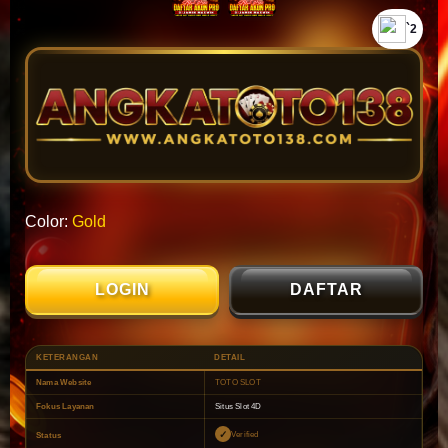
`2
Color:
Gold
LOGIN
DAFTAR
KETERANGAN
DETAIL
Nama Website
TOTO SLOT
Fokus Layanan
Situs Slot 4D
Verified
Status