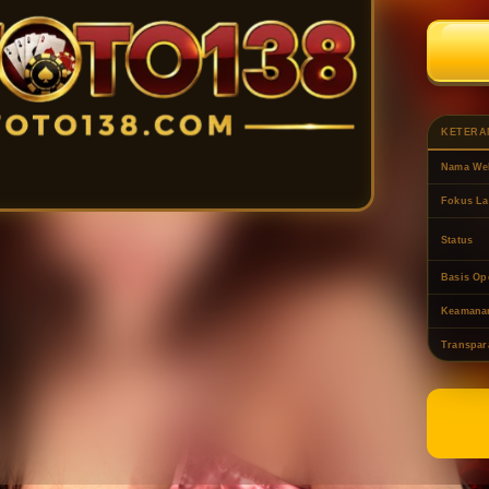
KETERA
Nama We
Fokus L
Status
Basis Op
Keamanan
Transpar