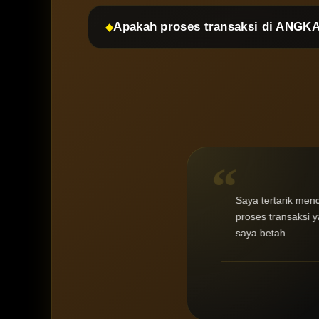
Apakah proses transaksi di ANGKA
Yang paling saya 
tampilannya sede