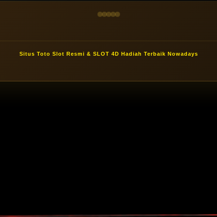
Situs Toto Slot Resmi & SLOT 4D Hadiah Terbaik Nowadays