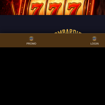
PROMO
LOGIN
Don't love it? We'll fix it. For free.
100% Free Exchanges.
SLOT 4D