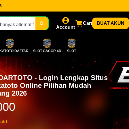
s
u setiap hari yang
anyak alternatif
Cart
BUAT AKUN
Account
gkat mobile maupun
emudahan bagi
KATOTO DAFTAR
SLOT GACOR 4D
SLOT
tiap pertanyaan atau
si harian yang
ARTOTO - Login Lengkap Situs
atoto Online Pilihan Mudah
i.
ng 2026
000
old