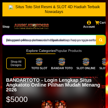
pilihan terbaik, tetapi ANGKATOTO hadir dengan fokus pada
ANGKATOTO menawarkan sistem pendaftaran yang praktis
Situs Toto Slot Resmi & SLOT 4D Hadiah Terbaik
kenyamanan pengguna melalui layanan yang responsif dan
sehingga pengguna bisa langsung bergabung tanpa harus
Setiap transaksi diproses secara efisien untuk memberikan
Nowadays
proses yang berjalan cepat.
melewati tahapan yang membingungkan atau memakan waktu
pengalaman yang lebih nyaman bagi pengguna yang
Melalui satu akun, pengguna dapat menjelajahi berbagai pilihan
Cart
Shop
Account
lama.
mengutamakan kecepatan dan kemudahan akses.
permainan yang tersedia dalam satu platform dengan tampilan
Salah satu keunggulan ANGKATOTO adalah tersedianya
yang sederhana dan mudah dipahami.
informasi serta pembaruan terbaru setiap hari yang membantu
Beragam pilihan permainan dapat diakses kapan saja sehingga
pengguna mengikuti perkembangan dan tren yang sedang
pengguna memiliki lebih banyak alternatif sesuai preferensi dan
Tampilan platform dirancang responsif sehingga tetap nyaman
Explore Categories
Popular Products
populer.
strategi masing-masing.
digunakan melalui perangkat mobile maupun desktop tanpa
Didukung sistem yang stabil dan navigasi yang sederhana,
Shop All
Designs
TOTO SLOT
BANDAR TOTO
SLOT ONLINE
SLOT 
mengurangi kualitas pengalaman pengguna.
ANGKATOTO memberikan kemudahan bagi pengguna baru
Tim layanan pelanggan siap memberikan bantuan dengan
maupun pengguna yang sudah berpengalaman.
respon yang cepat sehingga setiap pertanyaan atau kendala
Bagi yang mencari platform dengan layanan cepat, akses
BANDARTOTO - Login Lengkap Situs
Angkatoto Online Pilihan Mudah Menang
dapat ditangani dengan lebih efektif.
mudah, dan pembaruan informasi harian yang konsisten,
2026
$5000
ANGKATOTO menjadi salah satu pilihan yang banyak
diperbincangkan saat ini.