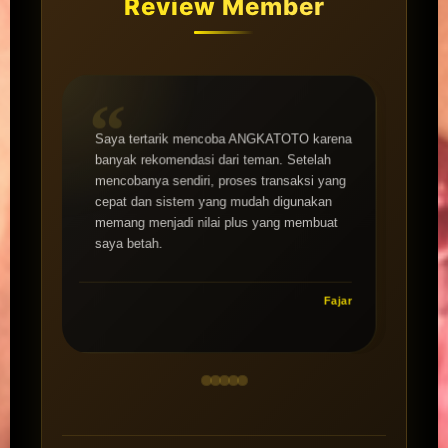
Review Member
Saya tertarik mencoba ANGKATOTO karena
Yang paling saya suka dari ANGKATOTO
banyak rekomendasi dari teman. Setelah
adalah update informasi yang konsisten
mencobanya sendiri, proses transaksi yang
setiap hari. Ditambah lagi tampilannya
cepat dan sistem yang mudah digunakan
sederhana sehingga mudah dipahami
memang menjadi nilai plus yang membuat
bahkan oleh pemain yang masih baru.
saya betah.
Bimo
Fajar