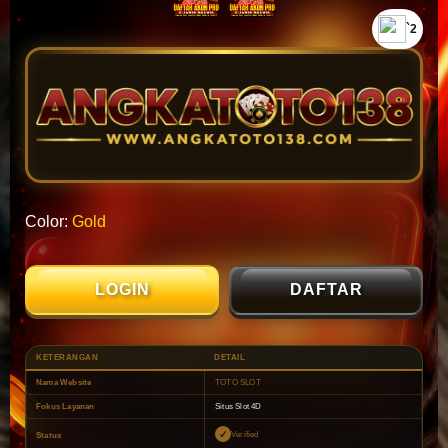
`2
Color:
Gold
LOGIN
DAFTAR
KETERANGAN
DETAIL
Nama Website
TOTO SLOT
Fokus Layanan
Situs Slot 4D
Verified
Status